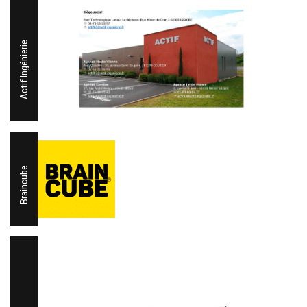
Actif Ingénierie
Braincube