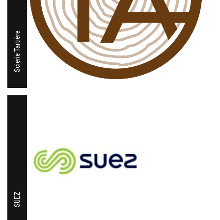
Scierie Tartière
SUEZ