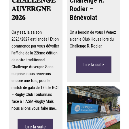
𝐂𝐇𝐀𝐋𝐋𝐄𝐍𝐆𝐄
Challenge R.
𝐀𝐔𝐕𝐄𝐑𝐆𝐍𝐄
Rodier –
𝟐𝟎𝟐𝟔
Bénévolat
Ca y est, la saison
On a besoin de vous ! Venez
2026/2027 est lancée ! Et on
aider le Club House lors du
commence par vous dévoiler
Challenge R. Rodier.
l’affiche de la 22ème édition
de notre traditionnel
Lire la suite
Challenge Auvergne Sans
surprise, nous recevons
encore une fois, pour le
match de gala de 19h, le RCT
– Rugby Club Toulonnais
face à l’ ASM-Rugby Mais
nous allons vous faire une…
Lire la suite