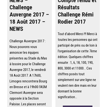
NEWS –
Compte rendu et
Challenge
Résultats
Auvergne 2017 –
Challenge Rémi
18 Août 2017 –
Rodier 2017
NEWS
Tout d’abord Merci !!! Merci à
toutes les personnes qui ont
Challenge Auvergne 2017 :
participé de près ou de loin à
Nous pouvons vous
l’organisation de cette 7ème
annoncer les équipes
édition. Quelques chiffres
présentes au Stade du Mas
ensuite : 1, 6, 18, 100, 190,
à Issoire pour le Challenge
800, 3000 et 11000… Ces
Auvergne 2017, le vendredi
chiffres posés tout
18 Août 2017. A 17h00,
simplement sur une ligne ne
Limoges rencontrera Bourg
veulent rien dire mais en leur
en Bresse et à 19h00 l’ASM
donnant la bonne
Clermont Auvergne sera
signification…
opposée à la Section
Paloise. Les places seront