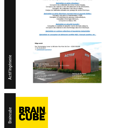
Actif Ingénierie
Braincube