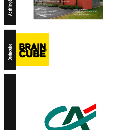
Actif Ingénierie
Braincube