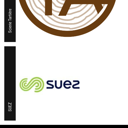
Scierie Tartière
SUEZ