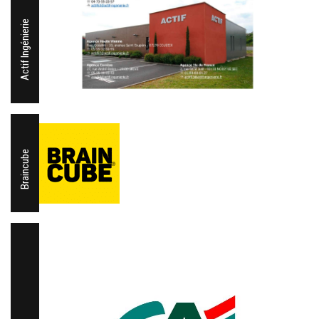
Actif Ingénierie
Braincube