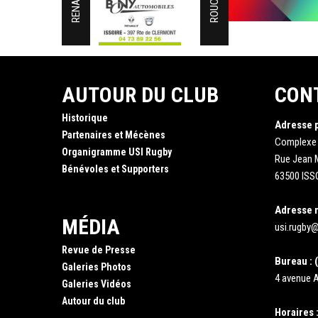
ROUCHY
AUTOUR DU CLUB
CON
Historique
Adresse 
Partenaires et Mécènes
Complexe
Organigramme USI Rugby
Rue Jean
Bénévoles et Supporters
63500 ISS
Adresse 
MÉDIA
usi.rugby@
Revue de Presse
Bureau : (
Galeries Photos
4 avenue A
Galeries Vidéos
Autour du club
Horaires 