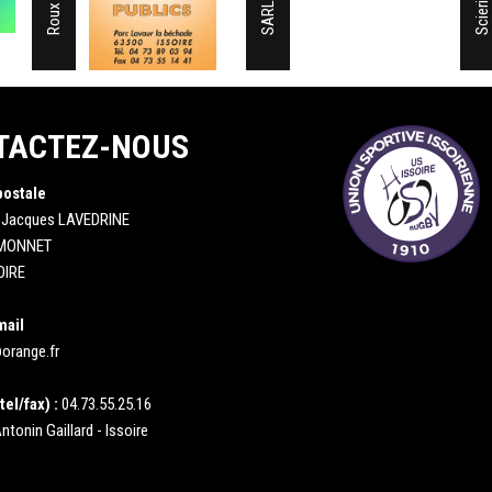
TACTEZ-NOUS
postale
 Jacques LAVEDRINE
 MONNET
OIRE
mail
orange.fr
tel/fax) :
04.73.55.25.16
ntonin Gaillard - Issoire
: