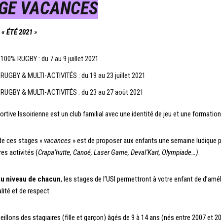
GE VACANCES
« ÉTÉ 2021
»
100% RUGBY : du 7 au 9 juillet 2021
RUGBY & MULTI-ACTIVITÉS : du 19 au 23 juillet 2021
RUGBY & MULTI-ACTIVITÉS : du 23 au 27 août 2021
ortive Issoirienne est un club familial avec une identité de jeu et une formatio
 de ces stages «
vacances
» est de proposer aux enfants une semaine ludique pr
es activités (
Crapa’hutte
, Canoé, Laser Game,
Deval’Kart
, Olympiade…)
.
au niveau de chacun
, les stages de l’USI permettront à votre enfant de d’amél
lité et de respect.
illons des stagiaires (fille et garçon) âgés de 9 à 14 ans (nés entre 2007 et 2