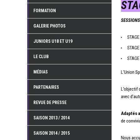
STA
FORMATION
SESSIONS 
GALERIE PHOTOS
STAGE 
JUNIORS U18 ET U19
STAGE 
LE CLUB
STAGE 
MÉDIAS
L’Union Sp
PARTENAIRES
L’objectif
avec d’autr
REVUE DE PRESSE
Adaptés 
SAISON 2013 / 2014
de convivia
SAISON 2014 / 2015
Nous accue