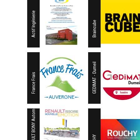
Actif Ingénierie
Braincube
GEDIMAT - Dumeil
France Frais
RENAULT BONY Automobiles Issoire