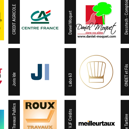
Decotech - Comptoir de l'Ours
CREDIT AGRICOLE
Daniel Moquet
ONDET et Fils
Joris Ide
Labo 63
Roux Travaux Publics
SARL VJF Crédits
Scierie Tartière