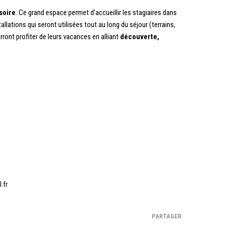
soire
. Ce grand espace permet d’accueillir les stagiaires dans
lations qui seront utilisées tout au long du séjour (terrains,
rront profiter de leurs vacances en alliant
découverte,
.fr
PARTAGER