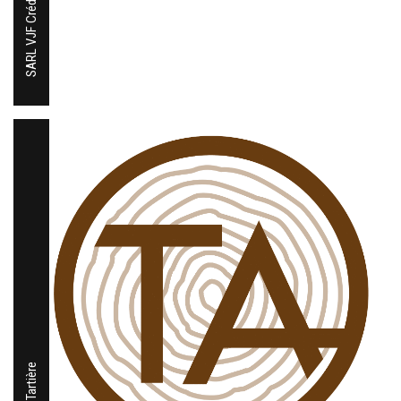
SARL VJF Crédits
Scierie Tartière