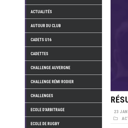
ACTUALITÉS
AUTOUR DU CLUB
CADETS U16
CADETTES
CHALLENGE AUVERGNE
CHALLENGE RÉMI RODIER
CHALLENGES
RÉSU
ECOLE D'ARBITRAGE
23 JAN
AC
ECOLE DE RUGBY