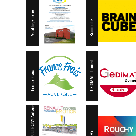
Actif Ingénierie
Braincube
GEDIMAT - Dumeil
France Frais
RENAULT BONY Automobiles Issoire