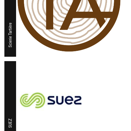
Scierie Tartière
SUEZ