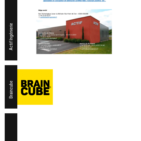
Actif Ingénierie
Braincube