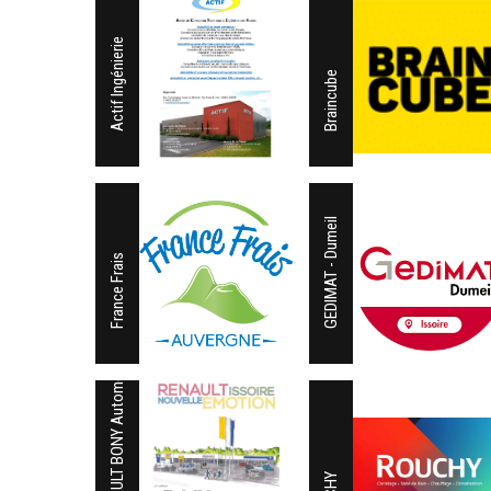
Actif Ingénierie
Braincube
GEDIMAT - Dumeil
France Frais
RENAULT BONY Automobiles Issoire