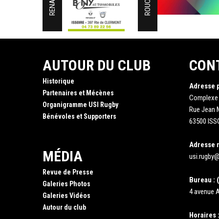
ROUCHY
AUTOUR DU CLUB
CON
Historique
Adresse 
Partenaires et Mécènes
Complexe
Organigramme USI Rugby
Rue Jean
Bénévoles et Supporters
63500 ISS
Adresse 
MÉDIA
usi.rugby@
Revue de Presse
Bureau : (
Galeries Photos
4 avenue A
Galeries Vidéos
Autour du club
Horaires 