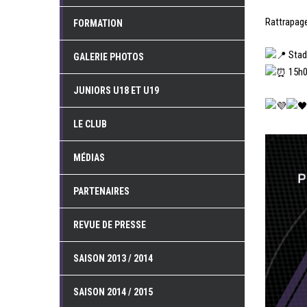
Rattrapage
FORMATION
Stad
GALERIE PHOTOS
15h
JUNIORS U18 ET U19
LE CLUB
MÉDIAS
PARTENAIRES
REVUE DE PRESSE
SAISON 2013 / 2014
SAISON 2014 / 2015