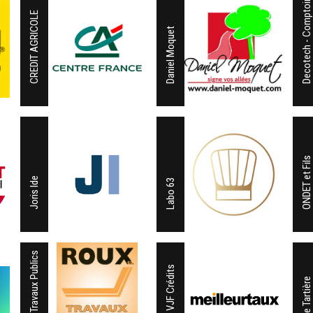
Decotech - Comptoir de l'Ours
CREDIT AGRICOLE
Daniel Moquet
ONDET et Fils
Joris Ide
Labo 63
Roux Travaux Publics
SARL VJF Crédits
Scierie Tartière