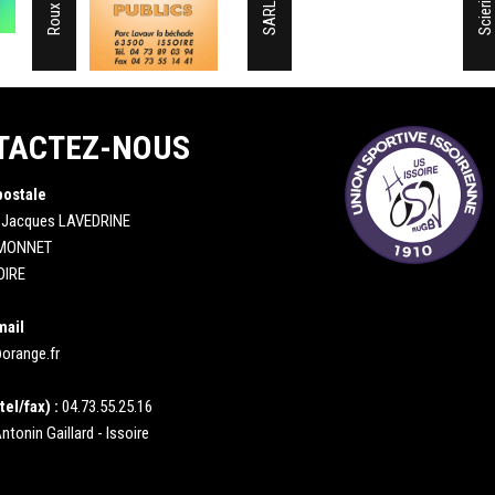
TACTEZ-NOUS
postale
 Jacques LAVEDRINE
 MONNET
OIRE
mail
orange.fr
tel/fax) :
04.73.55.25.16
ntonin Gaillard - Issoire
: