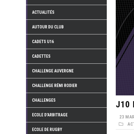
ACTUALITÉS
AUTOUR DU CLUB
CADETS U16
CADETTES
CHALLENGE AUVERGNE
CHALLENGE RÉMI RODIER
CHALLENGES
J10
ECOLE D'ARBITRAGE
23 MAR
AC
ECOLE DE RUGBY