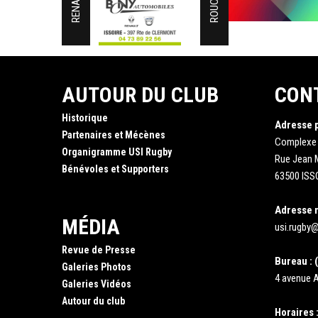
ROUCHY
AUTOUR DU CLUB
CON
Historique
Adresse 
Partenaires et Mécènes
Complexe
Organigramme USI Rugby
Rue Jean
Bénévoles et Supporters
63500 ISS
Adresse 
MÉDIA
usi.rugby@
Revue de Presse
Bureau : (
Galeries Photos
4 avenue A
Galeries Vidéos
Autour du club
Horaires 