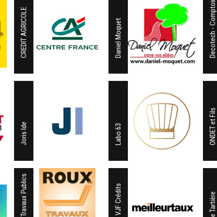
Decotech - Comptoir de l'Ours
CREDIT AGRICOLE
Daniel Moquet
ONDET et Fils
Joris Ide
Labo 63
Roux Travaux Publics
SARL VJF Crédits
Scierie Tartière