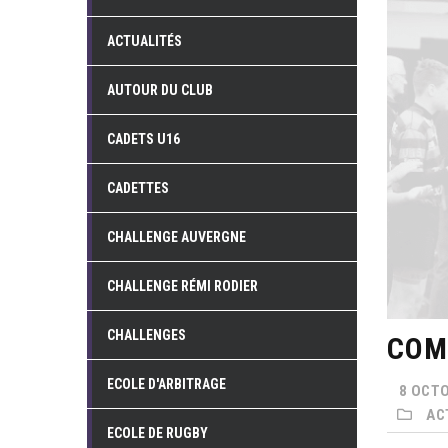
ACTUALITÉS
AUTOUR DU CLUB
CADETS U16
CADETTES
CHALLENGE AUVERGNE
CHALLENGE RÉMI RODIER
CHALLENGES
COM
ECOLE D'ARBITRAGE
8 OCTO
AC
ECOLE DE RUGBY