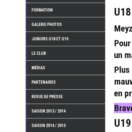
U18
FORMATION
GALERIE PHOTOS
Meyz
JUNIORS U18 ET U19
Pour
un ma
LE CLUB
Plus
MÉDIAS
mauve
PARTENAIRES
en p
REVUE DE PRESSE
Bravo
SAISON 2013 / 2014
U19
SAISON 2014 / 2015