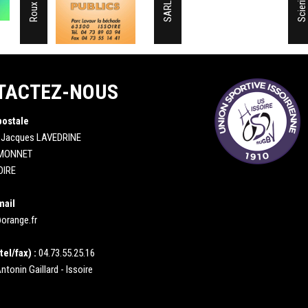
TACTEZ-NOUS
postale
 Jacques LAVEDRINE
 MONNET
OIRE
mail
orange.fr
tel/fax) :
04.73.55.25.16
ntonin Gaillard - Issoire
: