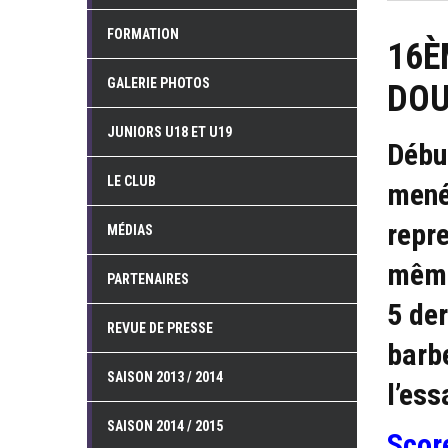
FORMATION
16È
GALERIE PHOTOS
DOU
JUNIORS U18 ET U19
Débu
LE CLUB
mené
repr
MÉDIAS
même 
PARTENAIRES
5 de
REVUE DE PRESSE
barb
SAISON 2013 / 2014
l’ess
SAISON 2014 / 2015
Score