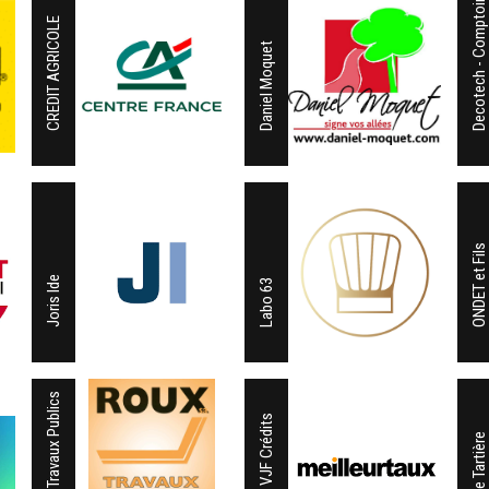
Decotech - Comptoir de l'Ours
CREDIT AGRICOLE
Daniel Moquet
ONDET et Fils
Joris Ide
Labo 63
Roux Travaux Publics
SARL VJF Crédits
Scierie Tartière