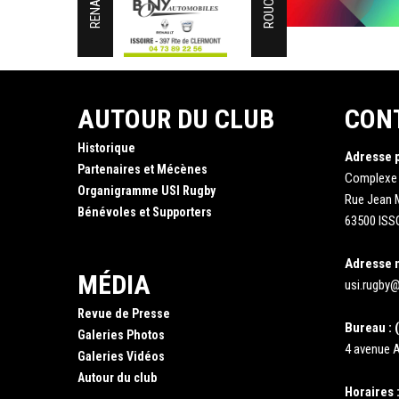
ROUCHY
AUTOUR DU CLUB
CON
Historique
Adresse 
Partenaires et Mécènes
Complexe
Organigramme USI Rugby
Rue Jean
Bénévoles et Supporters
63500 ISS
Adresse 
MÉDIA
usi.rugby@
Revue de Presse
Bureau : (
Galeries Photos
4 avenue A
Galeries Vidéos
Autour du club
Horaires 