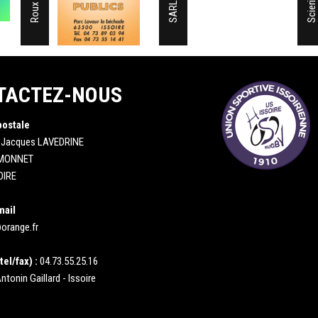
TACTEZ-NOUS
postale
 Jacques LAVEDRINE
 MONNET
OIRE
mail
orange.fr
tel/fax) :
04.73.55.25.16
ntonin Gaillard - Issoire
: