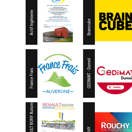
Actif Ingénierie
Braincube
GEDIMAT - Dumeil
France Frais
RENAULT BONY Automobiles Issoire