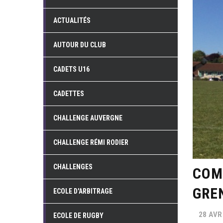
ACTUALITÉS
AUTOUR DU CLUB
CADETS U16
CADETTES
CHALLENGE AUVERGNE
CHALLENGE RÉMI RODIER
CHALLENGES
COM
GRE
ECOLE D'ARBITRAGE
28 AVR
ECOLE DE RUGBY