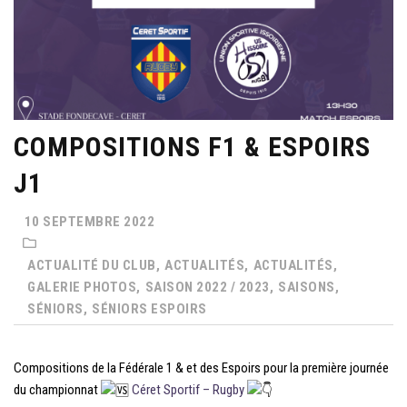
COMPOSITIONS F1 & ESPOIRS
J1
10 SEPTEMBRE 2022
ACTUALITÉ DU CLUB,
ACTUALITÉS,
ACTUALITÉS,
GALERIE PHOTOS,
SAISON 2022 / 2023,
SAISONS,
SÉNIORS,
SÉNIORS ESPOIRS
Compositions de la Fédérale 1 & et des Espoirs pour la première journée
du championnat
Céret Sportif – Rugby